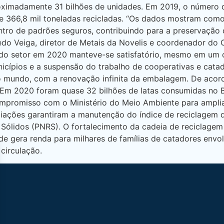
roximadamente 31 bilhões de unidades. Em 2019, o número d
e 366,8 mil toneladas recicladas. “Os dados mostram como 
ntro de padrões seguros, contribuindo para a preservaçã
fredo Veiga, diretor de Metais da Novelis e coordenador d
o do setor em 2020 manteve-se satisfatório, mesmo em um 
unicípios e a suspensão do trabalho de cooperativas e cat
no mundo, com a renovação infinita da embalagem. De acordo
. Em 2020 foram quase 32 bilhões de latas consumidas no 
promisso com o Ministério do Meio Ambiente para ampliar
ciações garantiram a manutenção do índice de reciclagem 
 Sólidos (PNRS). O fortalecimento da cadeia de reciclage
ade gera renda para milhares de famílias de catadores env
circulação.