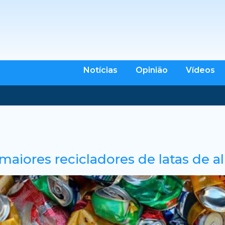
Notícias
Opinião
Vídeos
 maiores recicladores de latas de a