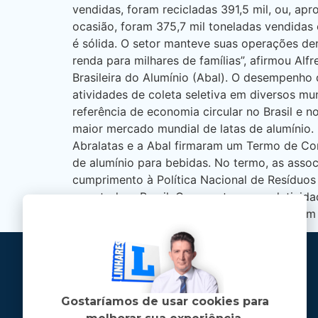
vendidas, foram recicladas 391,5 mil, ou, ap
ocasião, foram 375,7 mil toneladas vendidas 
é sólida. O setor manteve suas operações de
renda para milhares de famílias”, afirmou Al
Brasileira do Alumínio (Abal). O desempenh
atividades de coleta seletiva em diversos m
referência de economia circular no Brasil e 
maior mercado mundial de latas de alumínio
Abralatas e a Abal firmaram um Termo de Com
de alumínio para bebidas. No termo, as asso
cumprimento à Política Nacional de Resíduos
para todo o Brasil. O aumento na produtivid
meio ambiente pela reutilização das latas em 
Gostaríamos de usar cookies para