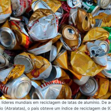
 líderes mundiais em reciclagem de latas de alumínio. De
io (Abralatas), o país obteve um índice de reciclagem de 9