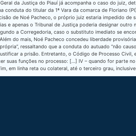
 Geral da Justiça do Piauí já acompanha o caso do juiz, d
 na conduta do titular da 1ª Vara da comarca de Floriano (P
isão de Noé Pacheco, o próprio juiz estaria impedido de s
érias e apenas o Tribunal de Justiça poderia designar outro
egundo a Corregedoria, caso o substituto imediato se encon
 Além do mais, Noé Pacheco concedeu liberdade provisória 
 própria”, ressaltando que a conduta do autuado “não caus
stificar a prisão. Entretanto, o Código de Processo Civil,
er suas funções no processo: […] IV – quando for parte no
 em linha reta ou colateral, até o terceiro grau, inclusive