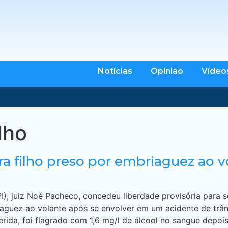
Notícias
Opinião
Vídeo
ilho
ra filho preso por embriaguez ao v
PI), juiz Noé Pacheco, concedeu liberdade provisória para 
guez ao volante após se envolver em um acidente de trânsi
ida, foi flagrado com 1,6 mg/l de álcool no sangue depois 