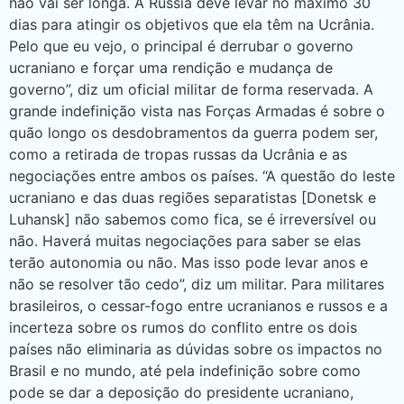
não vai ser longa. A Rússia deve levar no máximo 30
dias para atingir os objetivos que ela têm na Ucrânia.
Pelo que eu vejo, o principal é derrubar o governo
ucraniano e forçar uma rendição e mudança de
governo”, diz um oficial militar de forma reservada. A
grande indefinição vista nas Forças Armadas é sobre o
quão longo os desdobramentos da guerra podem ser,
como a retirada de tropas russas da Ucrânia e as
negociações entre ambos os países. “A questão do leste
ucraniano e das duas regiões separatistas [Donetsk e
Luhansk] não sabemos como fica, se é irreversível ou
não. Haverá muitas negociações para saber se elas
terão autonomia ou não. Mas isso pode levar anos e
não se resolver tão cedo”, diz um militar. Para militares
brasileiros, o cessar-fogo entre ucranianos e russos e a
incerteza sobre os rumos do conflito entre os dois
países não eliminaria as dúvidas sobre os impactos no
Brasil e no mundo, até pela indefinição sobre como
pode se dar a deposição do presidente ucraniano,