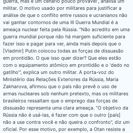
guerra, mas é um cenário pouco provável”, analisa um
militar. O motivo usado por militares para justificar a
análise de que o conflito entre russos e ucranianos não
vai ganhar contornos de uma III Guerra Mundial é a
ameaça nuclear feita pela Rússia. “Não acredito em uma
guerra mundial porque não há margem suficiente para
fazer isso e pagar para ver, ainda mais depois que o
[Vladmir] Putin colocou todas as forças de dissuasão
em prontidão. O que isso quer dizer? Que eles estão
com o equipamento atômico em prontidão e o ‘dedo no
gatilho’”, explica um outro militar. A porta-voz do
Ministério das Relações Exteriores da Rússia, Maria
Zakharova, afirmou que o país não prevê o uso de
armas nucleares sob nenhum pretexto, mas os militares
brasileiros ressaltam que o emprego das forças de
dissuasão representa uma clara ameaça. “O objetivo da
Rússia não é usá-las, é fazer com que o outro [país]
não a use contra você e não queira o confronto”, diz um
oficial. Por esse motivo, por exemplo, a Otan resiste a