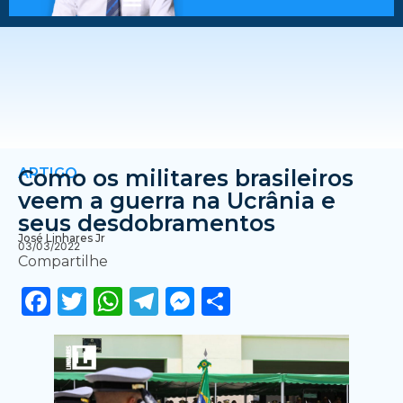
ARTIGO
Como os militares brasileiros
veem a guerra na Ucrânia e
seus desdobramentos
José Linhares Jr
03/03/2022
Compartilhe
Facebook
Twitter
WhatsApp
Telegram
Messenger
Share