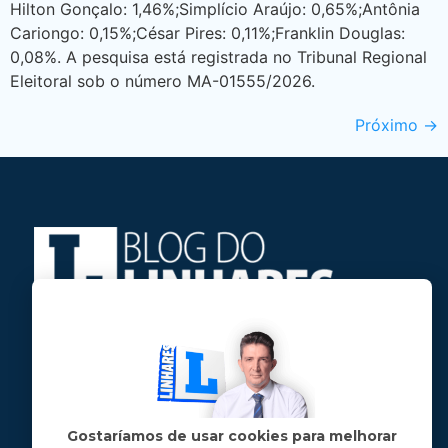
Hilton Gonçalo: 1,46%;Simplício Araújo: 0,65%;Antônia
Cariongo: 0,15%;César Pires: 0,11%;Franklin Douglas:
0,08%. A pesquisa está registrada no Tribunal Regional
Eleitoral sob o número MA-01555/2026.
Próximo
→
Jose Linhares Jr é maranhense.
Formado em Jornalismo, estudou filosofia
e tem pós-graduações em ciência política
e marketing político.
Gostaríamos de usar cookies para melhorar