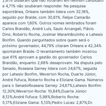
2,61% disseram que não votariam em nenhum candidato
e 4,71% não souberam responder. Na pesquisa
espontânea, Orleans também lidera com 32,18%,
seguido por Braide, com 30,61%. Felipe Camarão
aparece com 1,80%. Outros nomes lembrados foram
Carlos Brandão, André Luís, Saulo Arcangeli, Flávio
Dino, Roberto Rocha, Josimar Maranhãozinho e Lahesio
Bonfim. Quando perguntados sobre quem será o
próximo governador, 44,79% citaram Orleans e 42,34%
apontaram Braide. O levantamento também mostrou
que 61% aprovam a gestão do governador Carlos
Brandão, enquanto 2,68% desaprovam. Na disputa pelo
Senado, Roseana Sarney lidera com 24,67%, seguida
por Lahesio Bonfim, Weverton Rocha, Duarte Júnior,
André Fufuca, Roberto Rocha e Eliziane Gama. Números
para o SenadoRoseana Sarney: 24,67%;Lahesio Bonfim:
12,30%;Weverton Rocha: 10,84%;Duarte Júnior:
8,12%;André Fufuca: 5,98%;Roberto Rocha:
5,17%;Eliziane Gama: 5,13%;Pedro Lucas: 2,87%;Dr.