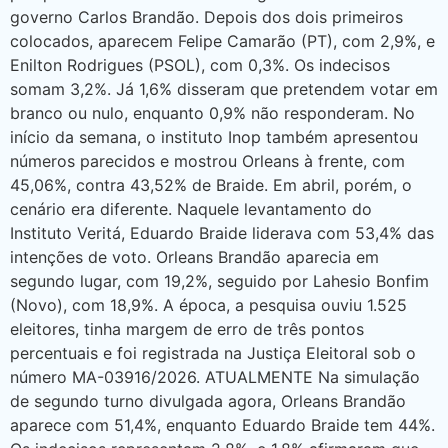
governo Carlos Brandão. Depois dos dois primeiros
colocados, aparecem Felipe Camarão (PT), com 2,9%, e
Enilton Rodrigues (PSOL), com 0,3%. Os indecisos
somam 3,2%. Já 1,6% disseram que pretendem votar em
branco ou nulo, enquanto 0,9% não responderam. No
início da semana, o instituto Inop também apresentou
números parecidos e mostrou Orleans à frente, com
45,06%, contra 43,52% de Braide. Em abril, porém, o
cenário era diferente. Naquele levantamento do
Instituto Veritá, Eduardo Braide liderava com 53,4% das
intenções de voto. Orleans Brandão aparecia em
segundo lugar, com 19,2%, seguido por Lahesio Bonfim
(Novo), com 18,9%. A época, a pesquisa ouviu 1.525
eleitores, tinha margem de erro de três pontos
percentuais e foi registrada na Justiça Eleitoral sob o
número MA-03916/2026. ATUALMENTE Na simulação
de segundo turno divulgada agora, Orleans Brandão
aparece com 51,4%, enquanto Eduardo Braide tem 44%.