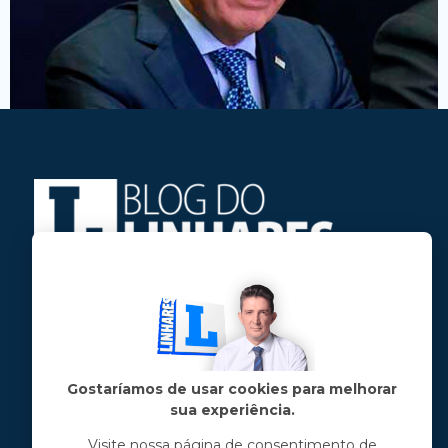
Jose Linhares Jr é maranhense.
Formado em Jornalismo, estudou filosofia
e tem pós-graduações em ciência política
e marketing político.
Gostaríamos de usar cookies para melhorar
sua experiência.
Menu principal
Visite nossa página de consentimento de