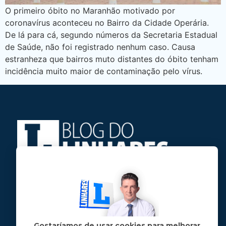
O primeiro óbito no Maranhão motivado por
coronavírus aconteceu no Bairro da Cidade Operária.
De lá para cá, segundo números da Secretaria Estadual
de Saúde, não foi registrado nenhum caso. Causa
estranheza que bairros muto distantes do óbito tenham
incidência muito maior de contaminação pelo vírus.
Jose Linhares Jr é maranhense.
Formado em Jornalismo, estudou filosofia
e tem pós-graduações em ciência política
e marketing político.
Gostaríamos de usar cookies para melhorar