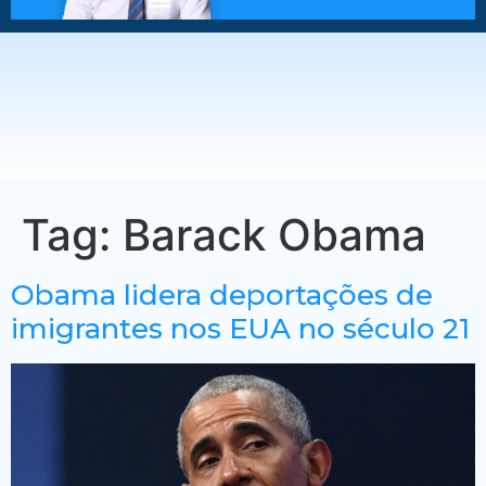
Tag:
Barack Obama
Obama lidera deportações de
imigrantes nos EUA no século 21