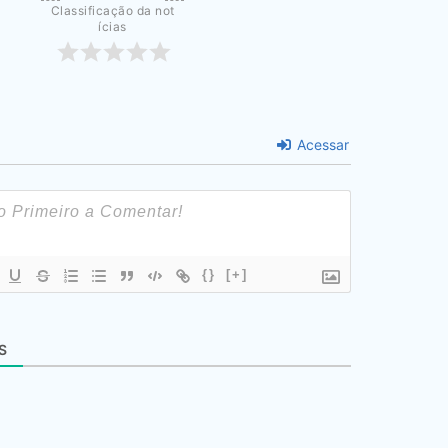
Classificação da not
ícias
Acessar
{}
[+]
S