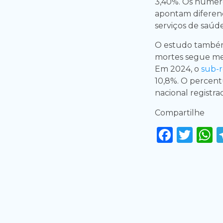
3,40%. Os númer
apontam diferenç
serviços de saúde 
O estudo também
mortes segue me
Em 2024, o
sub-r
10,8%. O percent
nacional registra
Compartilhe
Faceb
Twi