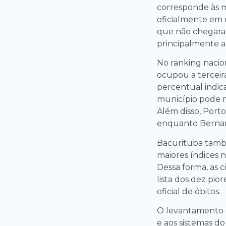
corresponde às m
oficialmente em c
que não chegaram
principalmente a
No ranking nacio
ocupou a terceira
percentual indic
município pode nã
Além disso, Port
enquanto Bernar
Bacurituba tamb
maiores índices n
Dessa forma, as 
lista dos dez pio
oficial de óbitos.
O levantamento c
e aos sistemas do