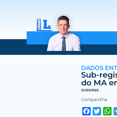
DADOS EN
Sub-regi
do MA en
21/05/2026
Andre Reis
Compartilhe
Faceb
Twi