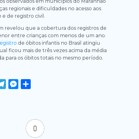
os observados em municípios do Maranhão
as regionais e dificuldades no acesso aos
e de registro civil.
 revelou que a cobertura dos registros de
nor entre crianças com menos de um ano.
egistro
de óbitos infantis no Brasil atingiu
ual ficou mais de três vezes acima da média
da para os óbitos totais no mesmo período.
ook
tter
WhatsApp
Telegram
Messenger
Share
0