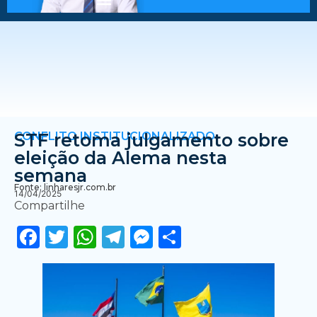
CONFLITO INSTITUCIONALIZADO
STF retoma julgamento sobre
eleição da Alema nesta
semana
Fonte: linharesjr.com.br
14/04/2025
Compartilhe
Facebook
Twitter
WhatsApp
Telegram
Messenger
Share