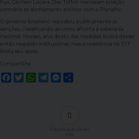
Fux, Cármen Lúcia e Dias Toffoli marcaram posição
contrária ao alinhamento político com o Planalto.
O governo brasileiro repudiou publicamente as
sanções, classificando-as como afronta à soberania
nacional. Moraes, alvo direto das medidas, busca desde
então respaldo institucional, mas a resistência no STF
limita seu apoio.
Compartilhe
Facebook
Twitter
WhatsApp
Telegram
Messenger
Share
0
Classificação da not
ícias