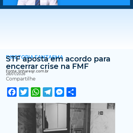
DIRETORIA FANTASMA
STF aposta em acordo para
encerrar crise na FMF
Fonte: linharesjr.com.br
28/01/2026
Compartilhe
Facebook
Twitter
WhatsApp
Telegram
Messenger
Share