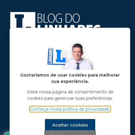
Jose Linhares Jr é maranhense.
Formado em Jornalismo, estudou filosofia
e tem pós-graduações em ciência política
e marketing político.
Gostaríamos de usar cookies para melhorar
sua experiência.
Menu principal
Visite nossa página de consentimento de
cookies para gerenciar suas preferências.
Notícias
Opinião
Conheça nossa política de privacidade.
Vídeos
Chama o Linhares
Aceitar cookies