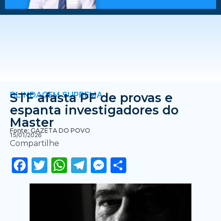
BLINDAGEM SUPREMA
STF afasta PF de provas e
espanta investigadores do
Master
Fonte: GAZETA DO POVO
15/01/2026
Compartilhe
Facebook
Twitter
WhatsApp
Telegram
Messenger
Share