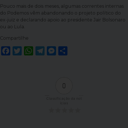
Pouco mais de dois meses, algumas correntes internas
do Podemos vêm abandonando o projeto político do
ex-juiz e declarando apoio ao presidente Jair Bolsonaro
ou ao Lula.
Compartilhe
Facebook
Twitter
WhatsApp
Telegram
Messenger
Share
0
Classificação da not
ícias