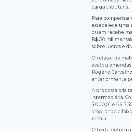
carga tributária.
Para compensar a
estabelece uma a
quem recebe mais
R$ 50 mil mensai
sobre lucros e di
O relator da mat
acatou emendas 
Rogério Carvalho
anteriormente p
A proposta cria 
intermediária. C
5.000,01 e R$ 7.3
ampliando a faixa
média.
O texto determi