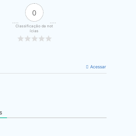
0
Classificação da not
ícias
Acessar
S