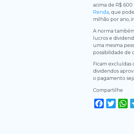
acima de R$ 600 
Renda
, que pode
milhão por ano, i
A norma também p
lucros e dividend
uma mesma pessoa
possibilidade de
Ficam excluídas d
dividendos aprov
o pagamento seja
Compartilhe
Faceb
Twi