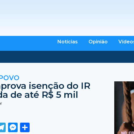
Notícias
Opinião
Vídeo
 POVO
prova isenção do IR
da de até R$ 5 mil
br
ook
tter
WhatsApp
Telegram
Messenger
Share