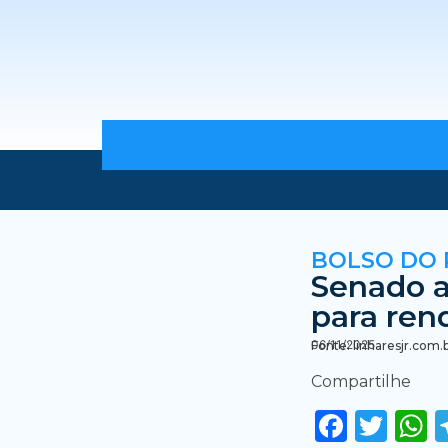
BOLSO DO
Senado a
para ren
06/11/2025
Fonte: linharesjr.com.
Compartilhe
Faceb
Twi