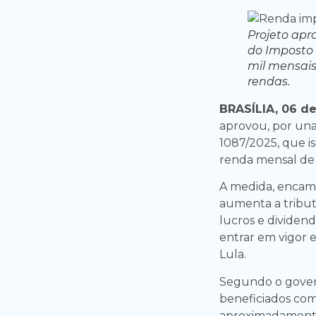
Projeto apr
do Imposto
mil mensais
rendas.
BRASÍLIA, 06 d
aprovou, por unan
1087/2025, que i
renda mensal de 
A medida, encam
aumenta a tribut
lucros e dividend
entrar em vigor 
Lula.
Segundo o govern
beneficiados co
aproximadamente