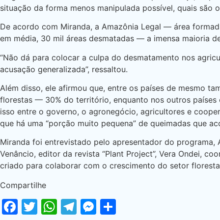
situação da forma menos manipulada possível, quais são 
De acordo com Miranda, a Amazônia Legal — área formada
em média, 30 mil áreas desmatadas — a imensa maioria de 
“Não dá para colocar a culpa do desmatamento nos agricu
acusação generalizada”, ressaltou.
Além disso, ele afirmou que, entre os países de mesmo tam
florestas — 30% do território, enquanto nos outros paíse
isso entre o governo, o agronegócio, agricultores e coope
que há uma “porção muito pequena” de queimadas que aco
Miranda foi entrevistado pelo apresentador do programa, 
Venâncio, editor da revista “Plant Project”, Vera Ondei, c
criado para colaborar com o crescimento do setor florestal 
Compartilhe
Facebook
Twitter
WhatsApp
Telegram
Messenger
Share