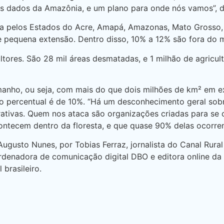
os dados da Amazônia, e um plano para onde nós vamos”, d
 pelos Estados do Acre, Amapá, Amazonas, Mato Grosso, P
pequena extensão. Dentro disso, 10% a 12% são fora do me
ltores. São 28 mil áreas desmatadas, e 1 milhão de agri
anho, ou seja, com mais do que dois milhões de km² em exte
s o percentual é de 10%. “Há um desconhecimento geral so
rativas. Quem nos ataca são organizações criadas para se 
ntecem dentro da floresta, e que quase 90% delas ocorre
Augusto Nunes, por Tobias Ferraz, jornalista do Canal Rur
oordenadora de comunicação digital DBO e editora online da
brasileiro.