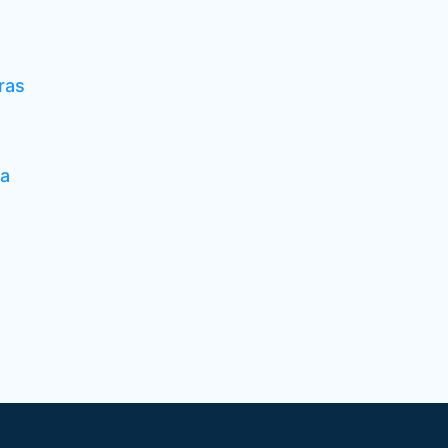
ras
ra