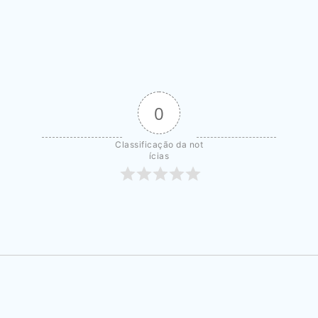
0
Classificação da not
ícias