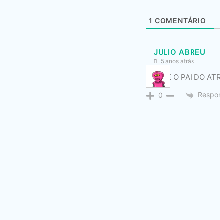
1
COMENTÁRIO
JULIO ABREU
5 anos atrás
ESSE É O PAI DO A
Respo
0