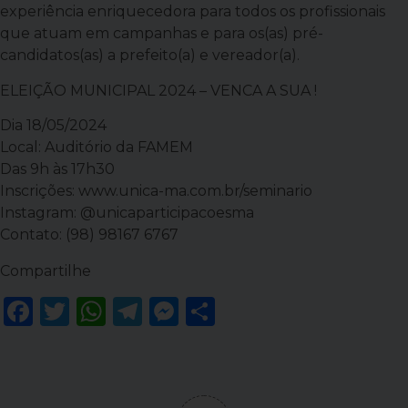
experiência enriquecedora para todos os profissionais
que atuam em campanhas e para os(as) pré-
candidatos(as) a prefeito(a) e vereador(a).
ELEIÇÃO MUNICIPAL 2024 – VENCA A SUA !
Dia 18/05/2024
Local: Auditório da FAMEM
Das 9h às 17h30
Inscrições: www.unica-ma.com.br/seminario
Instagram: @unicaparticipacoesma
Contato: (98) 98167 6767
Compartilhe
Facebook
Twitter
WhatsApp
Telegram
Messenger
Share