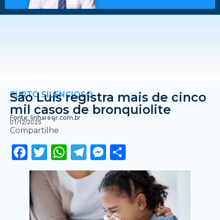
SURTO SILENCIOSO
São Luís registra mais de cinco
mil casos de bronquiolite
Fonte: linharesjr.com.br
01/12/2025
Compartilhe
Facebook
Twitter
WhatsApp
Telegram
Messenger
Share