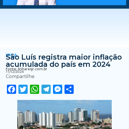
IPCA
São Luís registra maior inflação
acumulada do país em 2024
Fonte: linharesjr.com.br
11/12/2024
Compartilhe
Facebook
Twitter
WhatsApp
Telegram
Messenger
Share