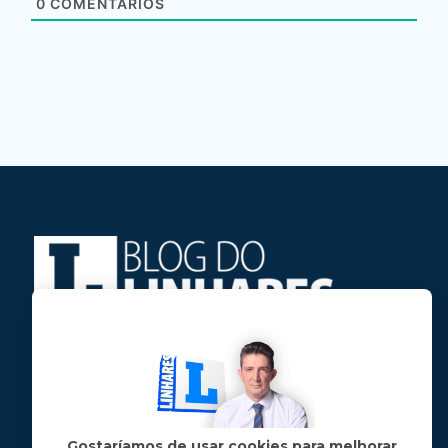
0
COMENTÁRIOS
Jose Linhares Jr é maranhense.
Formado em Jornalismo, estudou filosofia
e tem pós-graduações em ciência política
e marketing político.
Gostaríamos de usar cookies para melhorar