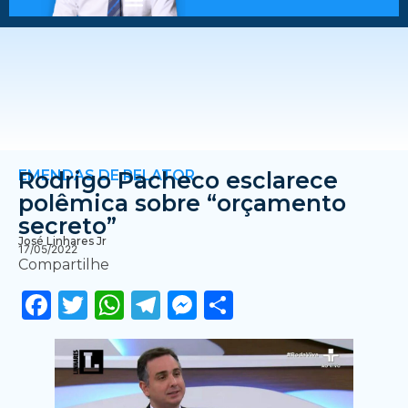
EMENDAS DE RELATOR
Rodrigo Pacheco esclarece
polêmica sobre “orçamento
secreto”
José Linhares Jr
17/05/2022
Compartilhe
Facebook
Twitter
WhatsApp
Telegram
Messenger
Share