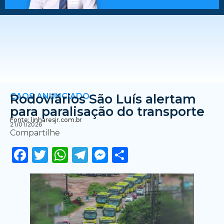
CAOS ANUNCIADO
Rodoviários São Luís alertam
para paralisação do transporte
Fonte: linharesjr.com.br
21/01/2026
Compartilhe
Facebook
Twitter
WhatsApp
Telegram
Messenger
Share