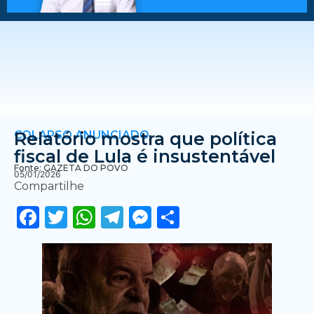
COLAPSO ANUNCIADO
Relatório mostra que política
fiscal de Lula é insustentável
Fonte: GAZETA DO POVO
05/01/2026
Compartilhe
Facebook
Twitter
WhatsApp
Telegram
Messenger
Share