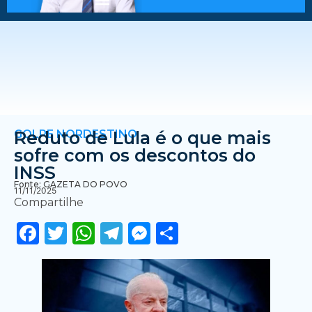
GOLPE NORDESTINO
Reduto de Lula é o que mais
sofre com os descontos do
INSS
Fonte: GAZETA DO POVO
11/11/2025
Compartilhe
Facebook
Twitter
WhatsApp
Telegram
Messenger
Share