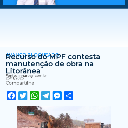
AVANÇO BLOQUEADO
Recurso do MPF contesta
manutenção de obra na
Litorânea
Fonte: linharesjr.com.br
25/11/2025
Compartilhe
Facebook
Twitter
WhatsApp
Telegram
Messenger
Share