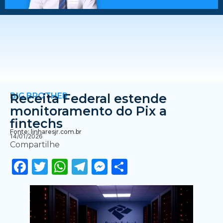
BIG BROTHER
Receita Federal estende
monitoramento do Pix a
fintechs
Fonte: linharesjr.com.br
14/01/2026
Compartilhe
Facebook
Twitter
WhatsApp
Telegram
Messenger
Share