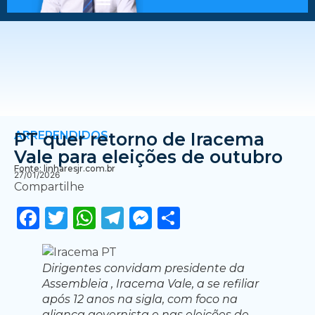
ARREPENDIDOS
PT quer retorno de Iracema
Vale para eleições de outubro
Fonte: linharesjr.com.br
27/01/2026
Compartilhe
Facebook
Twitter
WhatsApp
Telegram
Messenger
Share
Dirigentes convidam presidente da
Assembleia , Iracema Vale, a se refiliar
após 12 anos na sigla, com foco na
aliança governista e nas eleições de