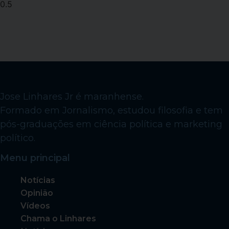
Jose Linhares Jr é maranhense.
Formado em Jornalismo, estudou filosofia e tem
pós-graduações em ciência política e marketing
político.
Menu principal
Notícias
Opinião
Vídeos
Chama o Linhares