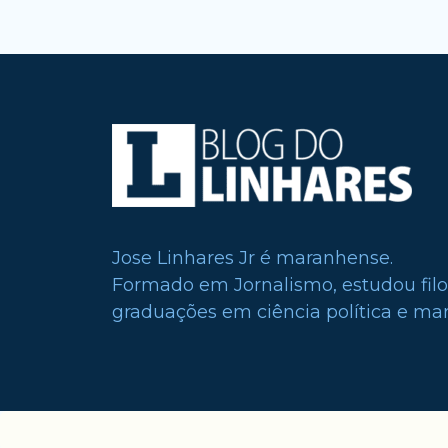
Jose Linhares Jr é maranhense.
Formado em Jornalismo, estudou filo
graduações em ciência política e mark