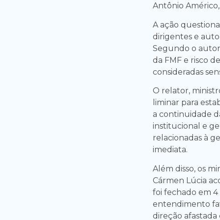
Antônio Américo, 
A ação questiona
dirigentes e aut
Segundo o autor,
da FMF e risco de
consideradas sens
O relator, minist
liminar para esta
a continuidade d
institucional e g
relacionadas à ge
imediata.
Além disso, os mi
Cármen Lúcia aco
foi fechado em 4
entendimento fa
direção afastada 