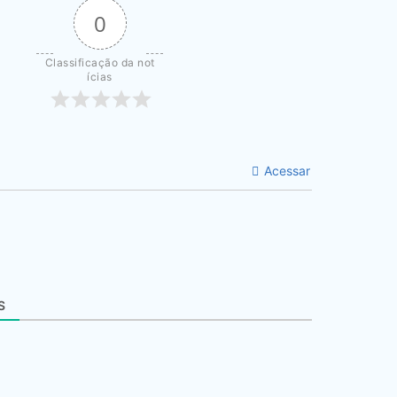
0
Classificação da not
ícias
Acessar
S