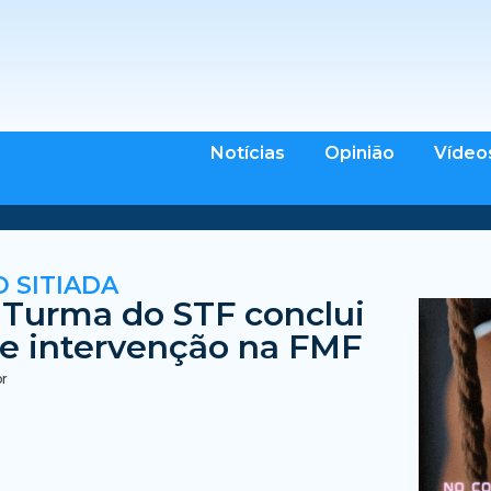
Notícias
Opinião
Vídeo
 SITIADA
 Turma do STF conclui
de intervenção na FMF
br