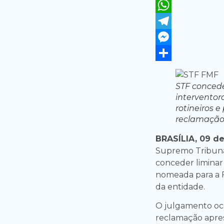
Twitter
WhatsApp
Telegram
Messenger
Share
STF concede
interventor
rotineiros e
reclamação 
BRASÍLIA, 09 de
Supremo Tribuna
conceder liminar
nomeada para a F
da entidade.
O julgamento oco
reclamação apres