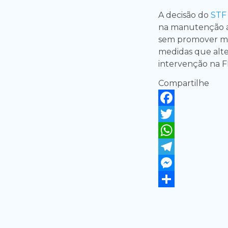
A decisão do
ST
na manutenção ad
sem promover mu
medidas que alt
intervenção na F
Compartilhe
Facebook
Twitter
WhatsApp
Telegram
Messenger
Share