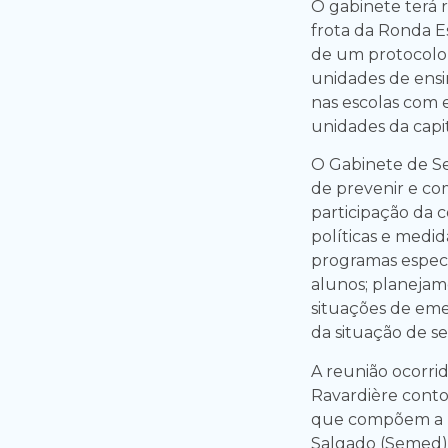
O gabinete terá 
frota da Ronda E
de um protocolo 
unidades de ensi
nas escolas com 
unidades da capit
O Gabinete de Seg
de prevenir e co
participação da 
políticas e medi
programas específ
alunos; planejam
situações de eme
da situação de se
A reunião ocorrid
Ravardière conto
que compõem a Pr
Salgado (Semed);