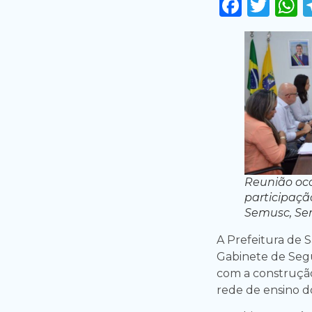
Faceb
Twi
Reunião oco
participaçã
Semusc, Sem
A Prefeitura de 
Gabinete de Segu
com a construção
rede de ensino d