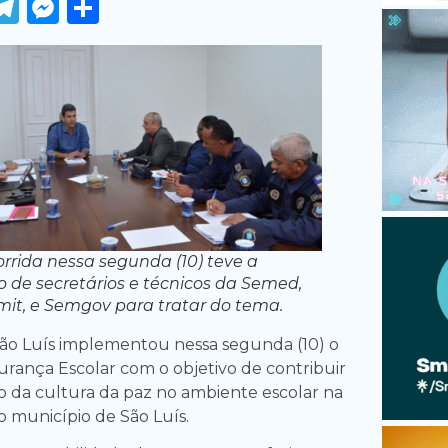
ook
tter
WhatsApp
Telegram
Messenger
Share
rrida nessa segunda (10) teve a
o de secretários e técnicos da Semed,
it, e Semgov para tratar do tema.
São Luís implementou nessa segunda (10) o
rança Escolar com o objetivo de contribuir
 da cultura da paz no ambiente escolar na
o município de São Luís.