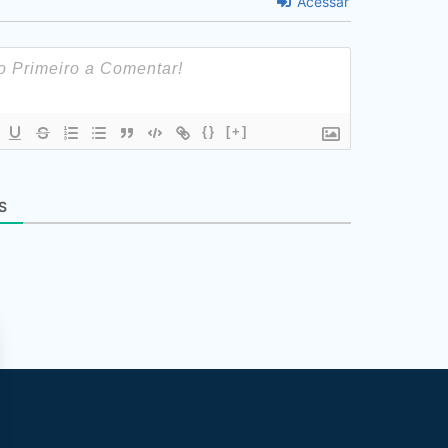
Acessar
{}
[+]
S