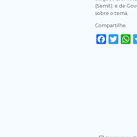
(Semit); e de Go
sobre o tema.
Compartilhe
Faceb
Twi