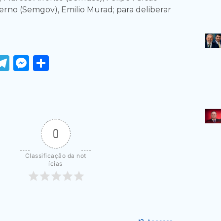
verno (Semgov), Emilio Murad; para deliberar
ook
tter
WhatsApp
Telegram
Messenger
Share
0
Classificação da not
ícias