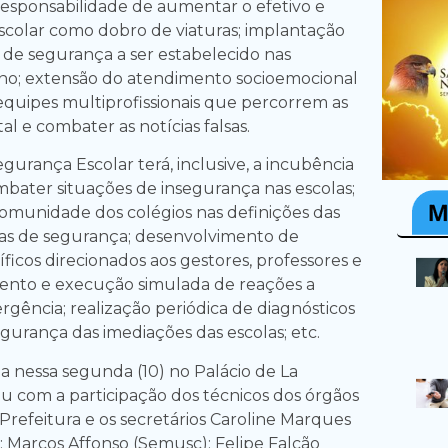
responsabilidade de aumentar o efetivo e
scolar como dobro de viaturas; implantação
de segurança a ser estabelecido nas
no; extensão do atendimento socioemocional
equipes multiprofissionais que percorrem as
al e combater as notícias falsas.
urança Escolar terá, inclusive, a incubência
mbater situações de insegurança nas escolas;
comunidade dos colégios nas definições das
das de segurança; desenvolvimento de
icos direcionados aos gestores, professores e
ento e execução simulada de reações a
rgência; realização periódica de diagnósticos
gurança das imediações das escolas; etc.
a nessa segunda (10) no Palácio de La
u com a participação dos técnicos dos órgãos
efeitura e os secretários Caroline Marques
 Marcos Affonso (Semusc); Felipe Falcão