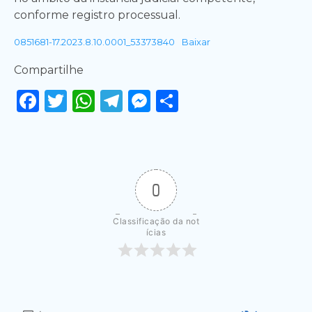
conforme registro processual.
0851681-17.2023.8.10.0001_53373840
Baixar
Compartilhe
Facebook
Twitter
WhatsApp
Telegram
Messenger
Share
0
Classificação da not
ícias