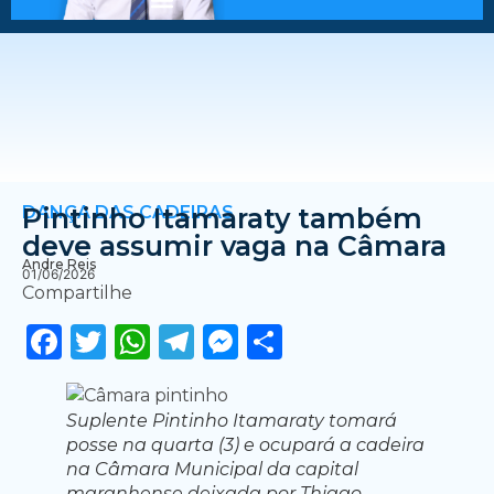
DANÇA DAS CADEIRAS
Pintinho Itamaraty também
deve assumir vaga na Câmara
Andre Reis
01/06/2026
Compartilhe
Facebook
Twitter
WhatsApp
Telegram
Messenger
Share
Suplente Pintinho Itamaraty tomará
posse na quarta (3) e ocupará a cadeira
na Câmara Municipal da capital
maranhense deixada por Thiago