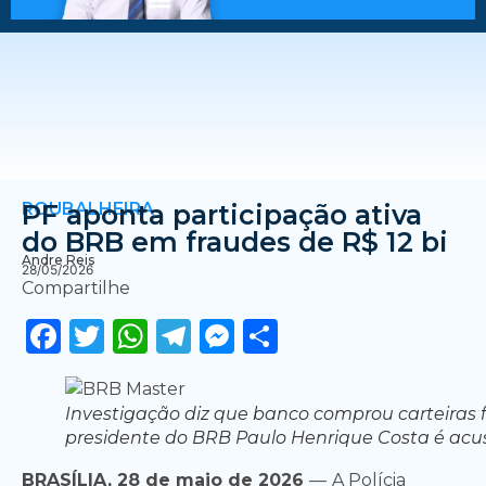
ROUBALHEIRA
PF aponta participação ativa
do BRB em fraudes de R$ 12 bi
Andre Reis
28/05/2026
Compartilhe
Facebook
Twitter
WhatsApp
Telegram
Messenger
Share
Investigação diz que banco comprou carteiras fa
presidente do BRB Paulo Henrique Costa é acu
BRASÍLIA, 28 de maio de 2026
—
A Polícia