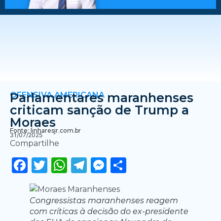
OFENSIVA AMERICANA
Parlamentares maranhenses
criticam sanção de Trump a
Moraes
Fonte: linharesjr.com.br
31/07/2025
Compartilhe
Facebook
Twitter
WhatsApp
Telegram
Messenger
Share
Congressistas maranhenses reagem
com críticas à decisão do ex-presidente