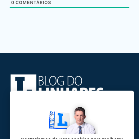
0
COMENTÁRIOS
Jose Linhares Jr é maranhense.
Formado em Jornalismo, estudou filosofia
e tem pós-graduações em ciência política