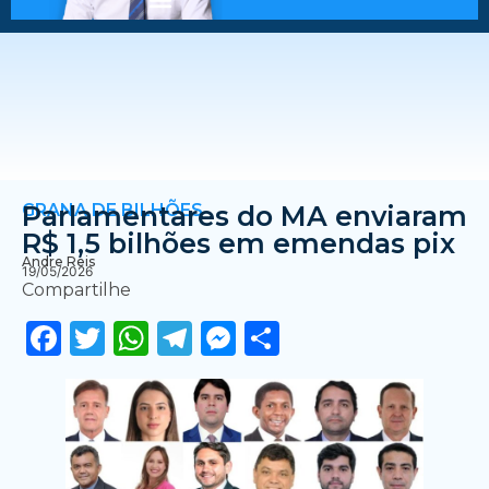
GRANA DE BILHÕES
Parlamentares do MA enviaram
R$ 1,5 bilhões em emendas pix
Andre Reis
19/05/2026
Compartilhe
Facebook
Twitter
WhatsApp
Telegram
Messenger
Share