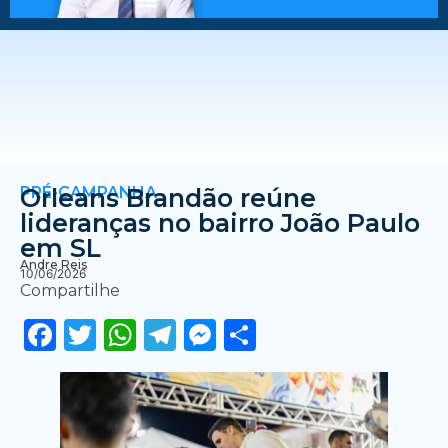
PRÉ-CAMPANHA
Orleans Brandão reúne
lideranças no bairro João Paulo
em SL
Andre Reis
10/06/2026
Compartilhe
Facebook
Twitter
WhatsApp
Telegram
Messenger
Share