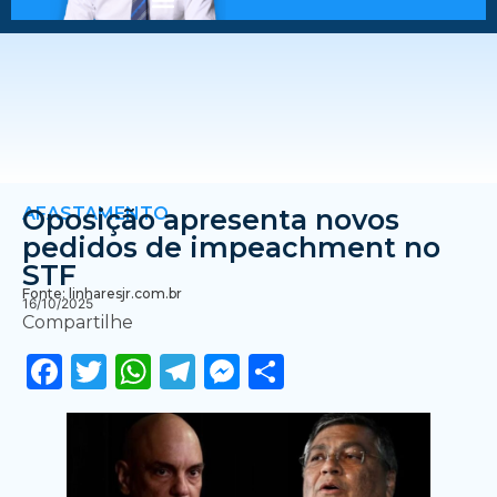
AFASTAMENTO
Oposição apresenta novos
pedidos de impeachment no
STF
Fonte: linharesjr.com.br
16/10/2025
Compartilhe
Facebook
Twitter
WhatsApp
Telegram
Messenger
Share