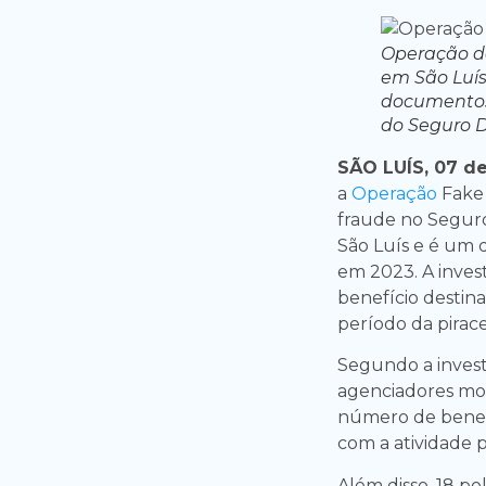
Operação d
em São Luís
documentos 
do Seguro 
SÃO LUÍS, 07 d
a
Operação
Fake
fraude no Segur
São Luís e é um
em 2023. A inves
benefício destin
período da pirac
Segundo a invest
agenciadores mo
número de benefic
com a atividade p
Além disso, 18 p