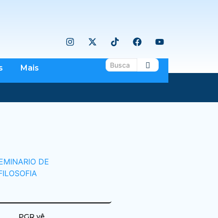
s
Mais
PGR vê