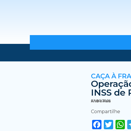
CAÇA À FR
Operação
INSS de 
07/07/2026
Andre Reis
Compartilhe
Faceb
Twi