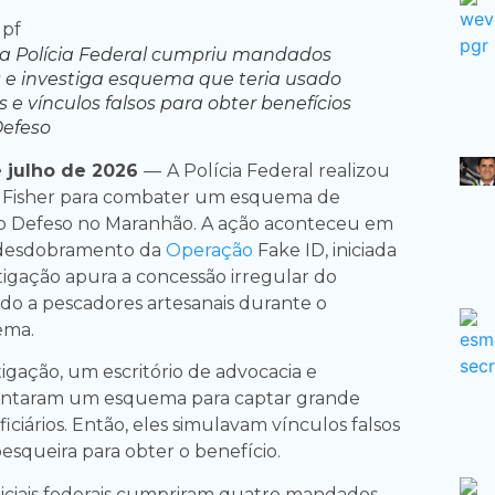
a Polícia Federal cumpriu mandados
 e investiga esquema que teria usado
e vínculos falsos para obter benefícios
Defeso
e julho de 2026
—
A Polícia Federal realizou
 Fisher para combater um esquema de
o Defeso no Maranhão. A ação aconteceu em
 desdobramento da
Operação
Fake ID, iniciada
tigação apura a concessão irregular do
ado a pescadores artesanais durante o
ema.
igação, um escritório de advocacia e
ntaram um esquema para captar grande
iários. Então, eles simulavam vínculos falsos
esqueira para obter o benefício.
oliciais federais cumpriram quatro mandados