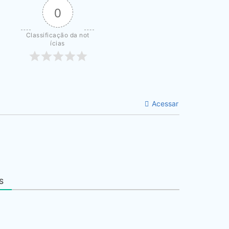
0
Classificação da not
ícias
Acessar
S