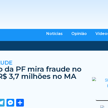
Notícias
Opinião
Vídeo
AUDE
 da PF mira fraude no
R$ 3,7 milhões no MA
ook
tter
WhatsApp
Telegram
Messenger
Share