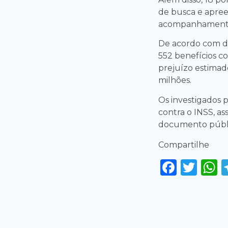
de busca e apree
acompanhamento
De acordo com da
552 benefícios co
prejuízo estimad
milhões.
Os investigados 
contra o INSS, as
documento públi
Compartilhe
Faceb
Twi