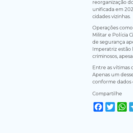
reorganização d
unificada em 20
cidades vizinhas.
Operações como I
Militar e Polícia 
de segurança ap
Imperatriz estão 
criminosos, apesa
Entre as vítimas
Apenas um desses 
conforme dados of
Compartilhe
Faceb
Twi