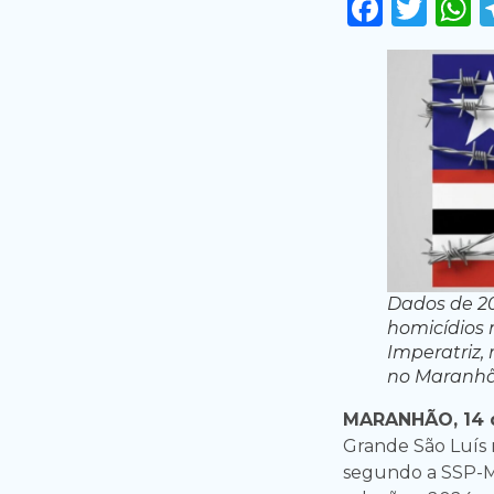
Faceb
Twi
Dados de 2
homicídios 
Imperatriz,
no Maranhã
MARANHÃO, 14 d
Grande São Luís 
segundo a SSP-M