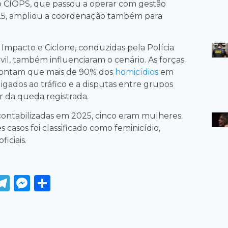
o CIOPS, que passou a operar com gestão
25, ampliou a coordenação também para
mpacto e Ciclone, conduzidas pela Polícia
Civil, também influenciaram o cenário. As forças
ontam que mais de 90% dos
homicídios
em
ligados ao tráfico e a disputas entre grupos
r da queda registrada.
 contabilizadas em 2025, cinco eram mulheres.
casos foi classificado como feminicídio,
iciais.
ook
tter
WhatsApp
Telegram
Messenger
Share