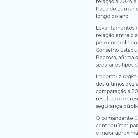
relação a 2024 e
Paço do Lumiar e
longo do ano.
Levantamentos na
relação entre o 
pelo controle do 
Conselho Estadua
Pedrosa, afirma 
separar os tipos d
Imperatriz regis
dos últimos dez 
comparação a 202
resultado repres
segurança públic
O comandante Em
contribuíram par
e maior aproxima