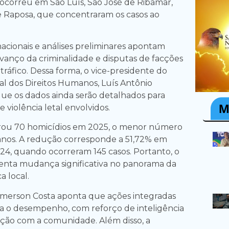
 ocorreu em São Luís, São José de Ribamar,
 Raposa, que concentraram os casos ao
cionais e análises preliminares apontam
avanço da criminalidade e disputas de facções
tráfico. Dessa forma, o vice-presidente do
l dos Direitos Humanos, Luís Antônio
que os dados ainda serão detalhados para
e violência letal envolvidos.
trou 70 homicídios em 2025, o menor número
anos. A redução corresponde a 51,72% em
4, quando ocorreram 145 casos. Portanto, o
enta mudança significativa no panorama da
a local.
erson Costa aponta que ações integradas
a o desempenho, com reforço de inteligência
ção com a comunidade. Além disso, a