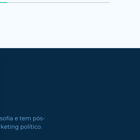
sofia e tem pós-
eting político.