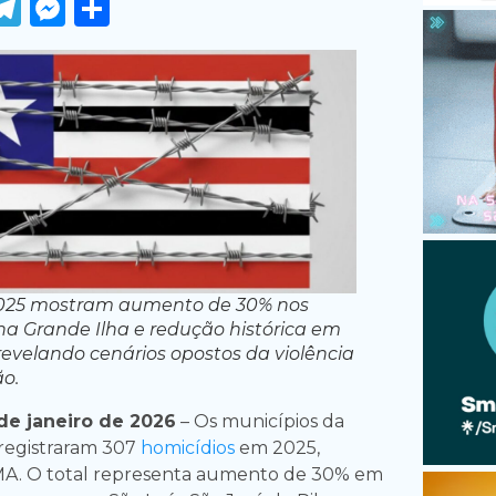
ook
tter
WhatsApp
Telegram
Messenger
Share
025 mostram aumento de 30% nos
na Grande Ilha e redução histórica em
 revelando cenários opostos da violência
o.
e janeiro de 2026
– Os municípios da
registraram 307
homicídios
em 2025,
A. O total representa aumento de 30% em