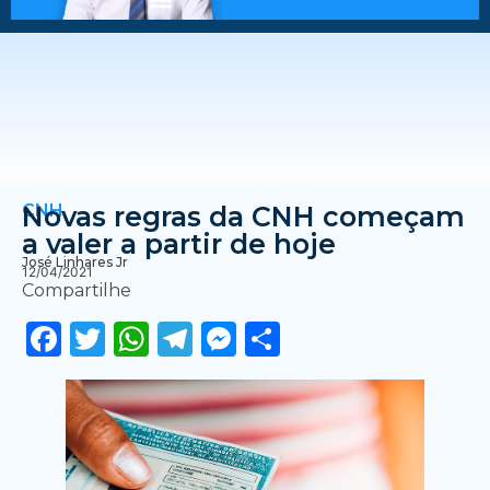
CNH
Novas regras da CNH começam
a valer a partir de hoje
José Linhares Jr
12/04/2021
Compartilhe
Facebook
Twitter
WhatsApp
Telegram
Messenger
Share