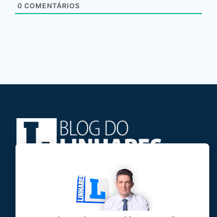
0
COMENTÁRIOS
Jose Linhares Jr é maranhense.
Formado em Jornalismo, estudou filosofia
e tem pós-graduações em ciência política