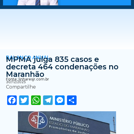
BALANÇO ANUAL
MPMA julga 835 casos e
decreta 464 condenações no
Maranhão
Fonte: linharesjr.com.br
30/12/2025
Compartilhe
Facebook
Twitter
WhatsApp
Telegram
Messenger
Share