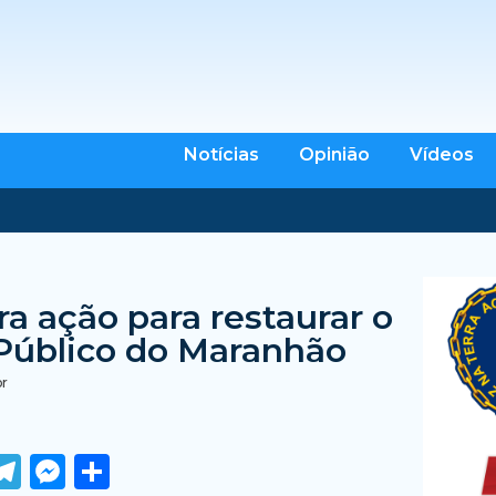
Notícias
Opinião
Vídeos
a ação para restaurar o
Público do Maranhão
br
ook
tter
WhatsApp
Telegram
Messenger
Share