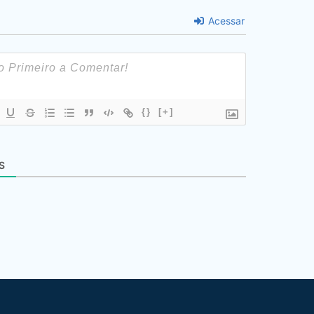
Acessar
{}
[+]
S