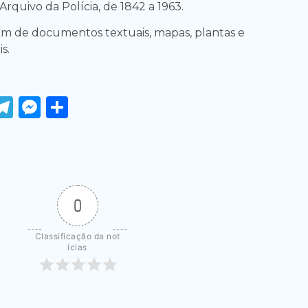
Arquivo da Polícia, de 1842 a 1963.
 km de documentos textuais, mapas, plantas e
s.
ook
tter
WhatsApp
Telegram
Messenger
Share
0
Classificação da not
ícias