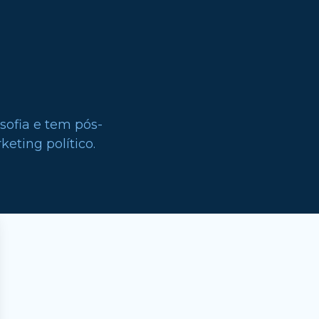
sofia e tem pós-
eting político.