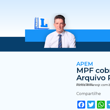
APEM
MPF cobr
Arquivo 
20/01/2025
Fonte: linharesjr.com.
Compartilhe
Faceb
Twi