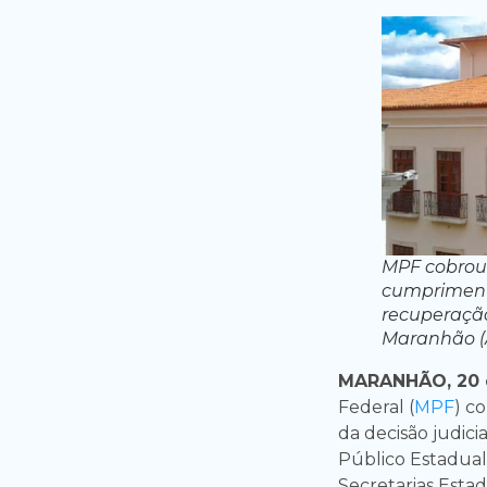
MPF cobrou
cumprimento
recuperação
Maranhão (
MARANHÃO, 20 d
Federal (
MPF
) c
da decisão judic
Público Estadual
Secretarias Estad