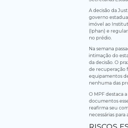
A decisão da Jus
governo estadua
imóvel ao Institu
(Iphan) e regula
no prédio.
Na semana passa
intimação do es
da decisão. O pr
de recuperação f
equipamentos de
nenhuma das pro
O MPF destaca a 
documentos esse
reafirma seu com
necessárias para
RISCOS E