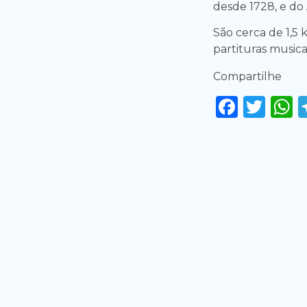
desde 1728, e do 
São cerca de 1,5
partituras musicai
Compartilhe
Faceb
Twi