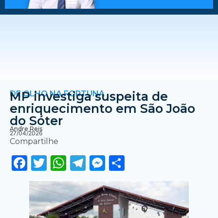
DE OLHO NA FORTUNA
MP investiga suspeita de
enriquecimento em São João
do Sóter
Andre Reis
27/04/2026
Compartilhe
Facebook
Twitter
WhatsApp
Telegram
Messenger
Share