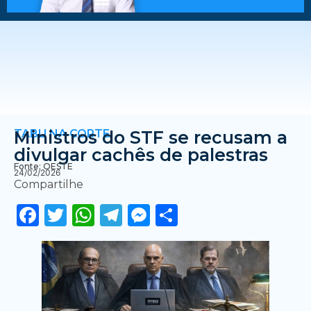
TABU NA CORTE
Ministros do STF se recusam a
divulgar cachês de palestras
Fonte: OESTE
24/02/2026
Compartilhe
Facebook
Twitter
WhatsApp
Telegram
Messenger
Share