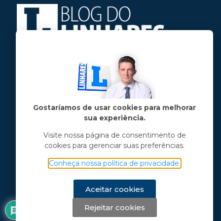
Jose Linhares Jr é maranhense.
Formado em Jornalismo, estudou filosofia
e tem pós-graduações em ciência política
e marketing político.
Gostaríamos de usar cookies para melhorar
sua experiência.
Menu principal
Visite nossa página de consentimento de
cookies para gerenciar suas preferências.
Notícias
Opinião
Conheça nossa política de privacidade.
Vídeos
Chama o Linhares
Aceitar cookies
Rejeitar cookies