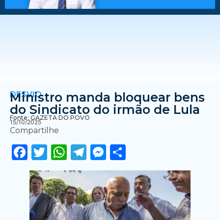
DESVIO
Ministro manda bloquear bens
do Sindicato do irmão de Lula
Fonte: GAZETA DO POVO
15/10/2025
Compartilhe
Facebook
Twitter
WhatsApp
Telegram
Messenger
Share