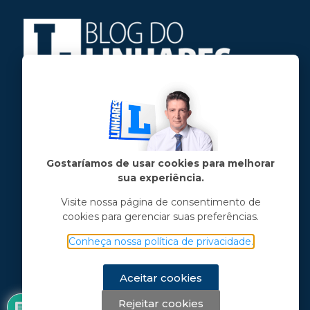
Jose Linhares Jr é maranhense.
Formado em Jornalismo, estudou filosofia
e tem pós-graduações em ciência política
e marketing político.
Gostaríamos de usar cookies para melhorar
sua experiência.
Menu principal
Visite nossa página de consentimento de
cookies para gerenciar suas preferências.
Notícias
Opinião
Conheça nossa política de privacidade.
Vídeos
Chama o Linhares
Aceitar cookies
Rejeitar cookies