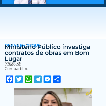
OBRAS EM XEQUE
Ministério Público investiga
contratos de obras em Bom
Lugar
Andre Reis
02/06/2026
Compartilhe
Facebook
Twitter
WhatsApp
Telegram
Messenger
Share