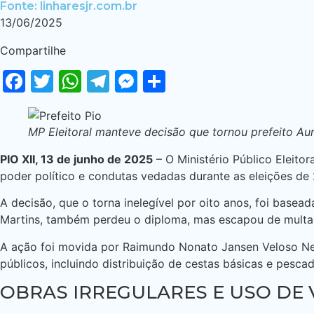
Fonte: linharesjr.com.br
13/06/2025
Compartilhe
Facebook
Twitter
WhatsApp
Telegram
Messenger
Share
MP Eleitoral manteve decisão que tornou prefeito Aur
PIO XII, 13 de junho de 2025
– O Ministério Público Eleit
poder político e condutas vedadas durante as eleições de
A decisão, que o torna inelegível por oito anos, foi base
Martins, também perdeu o diploma, mas escapou de multas 
A ação foi movida por Raimundo Nonato Jansen Veloso Net
públicos, incluindo distribuição de cestas básicas e pes
OBRAS IRREGULARES E USO DE 