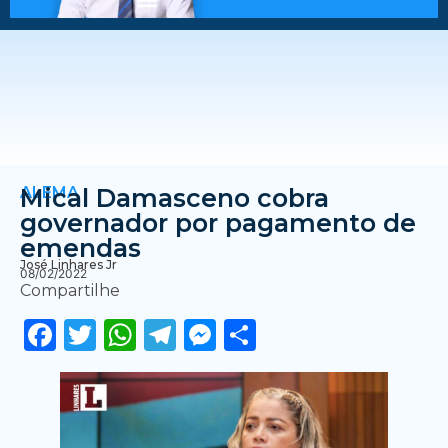
ALEMA
Mical Damasceno cobra
governador por pagamento de
emendas
José Linhares Jr
08/02/2022
Compartilhe
Facebook
Twitter
WhatsApp
Telegram
Messenger
Share