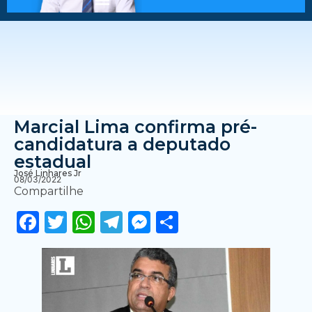
Marcial Lima confirma pré-
candidatura a deputado
estadual
José Linhares Jr
08/03/2022
Compartilhe
Facebook
Twitter
WhatsApp
Telegram
Messenger
Share