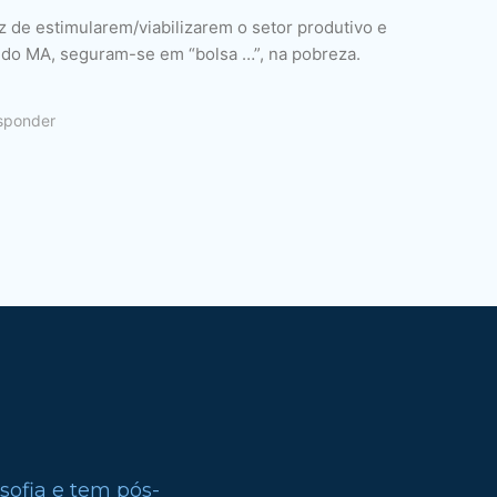
ez de estimularem/viabilizarem o setor produtivo e
o do MA, seguram-se em “bolsa …”, na pobreza.
sponder
sofia e tem pós-