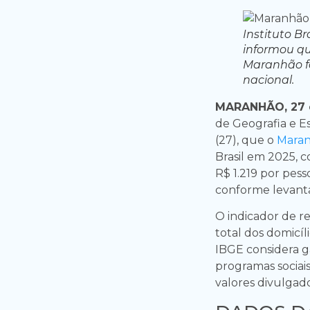
Instituto Br
informou qu
Maranhão fo
nacional.
MARANHÃO, 27 d
de Geografia e Es
(27), que o
Mara
Brasil em 2025, 
R$ 1.219 por pess
conforme levantam
O indicador de re
total dos domicí
IBGE considera g
programas sociais
valores divulgado