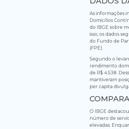
DADOS D
As informações i
Domicílios Contí
do IBGE sobre me
isso, os dados se
do Fundo de Part
(FPE).
Segundo o levant
rendimento domic
de R$ 4.538. Dess
mantiveram posiç
per capita divul
COMPARA
O IBGE destacou 
número de servi
elevadas. Enquan