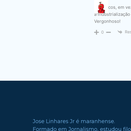
E políticos, em v
a industrializaçã
Vergonhoso!
Re
0
Jose Linhares Jr é maranhense.
Formado em Jornalismo, estudou filo