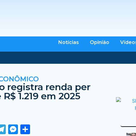
Notícias
Opinião
Vídeo
ECONÔMICO
 registra renda per
e R$ 1.219 em 2025
ook
tter
WhatsApp
Telegram
Messenger
Share