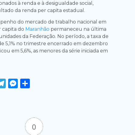
ionados à renda e à desigualdade social,
ultado da renda per capita estadual.
penho do mercado de trabalho nacional em
r capita do
Maranhão
permaneceu na última
 unidades da Federação. No período, a taxa de
de 5,1% no trimestre encerrado em dezembro
icou em 5,6%, as menores da série iniciada em
ook
tter
WhatsApp
Telegram
Messenger
Share
0