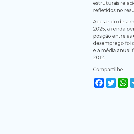
estruturais relac
refletidos no res
Apesar do desem
2025, a renda pe
posição entre as
desemprego foi 
e a média anual f
2012.
Compartilhe
Faceb
Twi