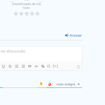
Classificação da not
ícias
Acessar
{}
[+]
mais antigos