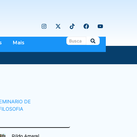
s
Mais
Rildo Amaral