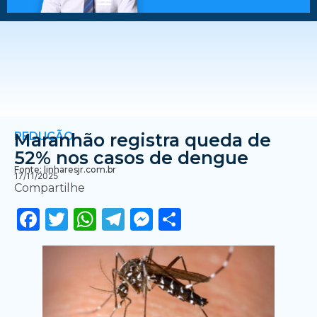
REDUÇÃO
Maranhão registra queda de
52% nos casos de dengue
Fonte: linharesjr.com.br
17/11/2025
Compartilhe
Facebook
Twitter
WhatsApp
Telegram
Messenger
Share